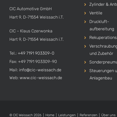
Zylinder & Ant
CIC Automotive GmbH
Ventile
Hart 9, D-71554 Weissach i.T.
Druckluft-
aufbereitung
CIC – Klaus Czerwonka
Rekuperation
Hart 9, D-71554 Weissach i.T.
Verschraubun
Tel.:
+49 7191 903309-0
und Zubehör
Fax: +49 7191 903309-90
Sonderpneuma
Mail:
info@cic-weissach.de
Steuerungen 
Web:
www.cic-weissach.de
Anlagenbau
© CIC Weissach 2026 |
Home
|
Leistungen
|
Referenzen
|
Über uns