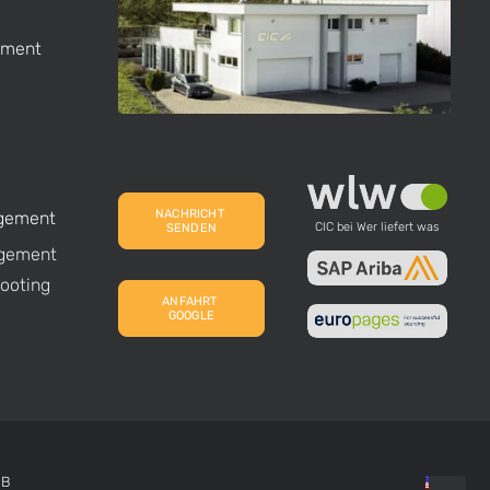
ement
NACHRICHT 
agement
CIC bei Wer liefert was
SENDEN
gement
ooting
ANFAHRT 
GOOGLE
GB