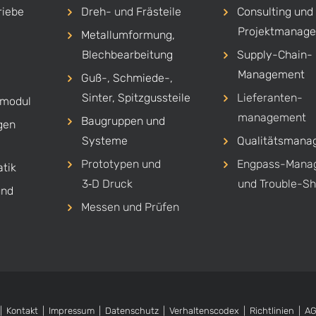
riebe
Dreh-
und
Frästeile
Consulting und
Projekt­manag
Metallumformung,
Blechbearbeitung
Supply-Chain-
Management
Guß-, Schmiede-,
Sinter, Spitzgussteile
Lieferanten­
smodul
management
Baugruppen und
gen
Systeme
Qualitäts­man
Prototypen und
Engpass-Mana
tik
3‑D Druck
und Trouble-Sh
und
Messen und Prüfen
|
Kontakt
|
Impressum
|
Datenschutz
|
Verhaltenscodex
|
Richtlinien
|
A