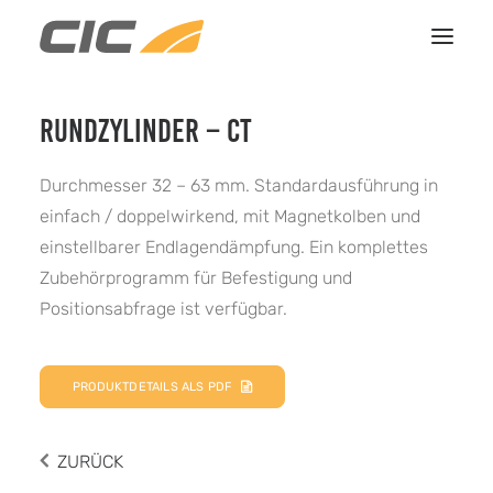
RUNDZYLINDER – CT
HOME
LEISTUNGEN
Durchmesser 32 – 63 mm. Standardausführung in
REFERENZEN
einfach / doppelwirkend, mit Magnetkolben und
einstellbarer Endlagendämpfung. Ein komplettes
ÜBER UNS
Zubehörprogramm für Befestigung und
KONTAKT
Positionsabfrage ist verfügbar.
PRODUKTDETAILS ALS PDF
ZURÜCK