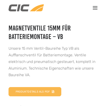
MAGNETVENTILE 15MM FÜR
HOME
BATTERIEMONTAGE – VB
LEISTUNGEN
REFERENZEN
Unsere 15 mm Ventil-Baureihe Typ VB als
ÜBER UNS
Aufflanschventil für Batteriemontage. Ventile
elektrisch und pneumatisch gesteuert, komplett in
KONTAKT
Aluminium. Technische Eigenschaften wie unsere
Baureihe VA.
PRODUKTDETAILS ALS PDF