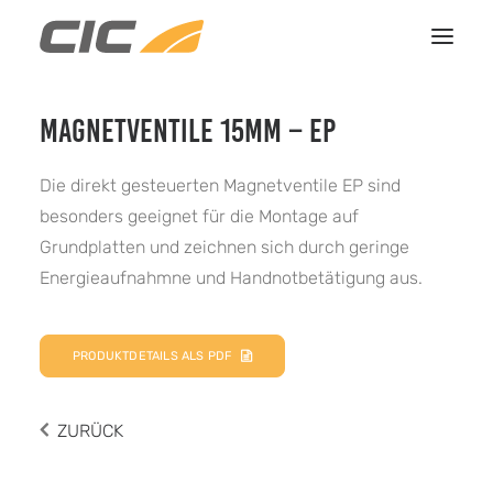
MAGNETVENTILE 15MM – EP
HOME
LEISTUNGEN
Die direkt gesteuerten Magnetventile EP sind
REFERENZEN
besonders geeignet für die Montage auf
Grundplatten und zeichnen sich durch geringe
ÜBER UNS
Energieaufnahmne und Handnotbetätigung aus.
KONTAKT
PRODUKTDETAILS ALS PDF
ZURÜCK