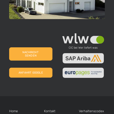
CIC bei Wer liefert was
NACHRICHT 
SENDEN
ANFAHRT GOOGLE
Home
Kontakt
Verhaltens­codex