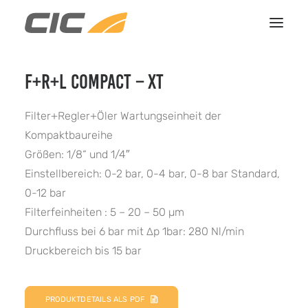
F+R+L COMPACT – XT
HOME
LEISTUNGEN
Filter+Regler+Öler Wartungseinheit der
REFERENZEN
Kompaktbaureihe
Größen: 1/8“ und 1/4″
ÜBER UNS
Einstellbereich: 0-2 bar, 0-4 bar, 0-8 bar Standard,
KONTAKT
0-12 bar
Filterfeinheiten : 5 – 20 – 50 µm
Durchfluss bei 6 bar mit ∆p 1bar: 280 Nl/min
Druckbereich bis 15 bar
PRODUKTDETAILS ALS PDF