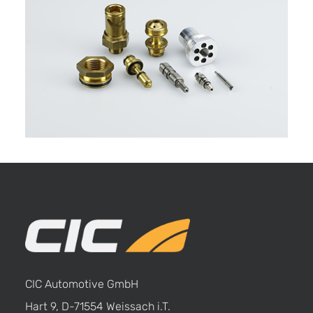
CIC Automotive GmbH
Hart 9, D-71554 Weissach i.T.