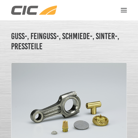
Guss-, Feinguss-, Schmiede-, Sinter-,
HOME
Pressteile
LEISTUNGEN
REFERENZEN
ÜBER UNS
KONTAKT